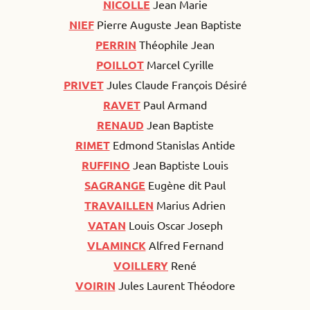
NICOLLE
Jean Marie
NIEF
Pierre Auguste Jean Baptiste
PERRIN
Théophile Jean
POILLOT
Marcel Cyrille
PRIVET
Jules Claude François Désiré
RAVET
Paul Armand
RENAUD
Jean Baptiste
RIMET
Edmond Stanislas Antide
RUFFINO
Jean Baptiste Louis
SAGRANGE
Eugène dit Paul
TRAVAILLEN
Marius Adrien
VATAN
Louis Oscar Joseph
VLAMINCK
Alfred Fernand
VOILLERY
René
VOIRIN
Jules Laurent Théodore