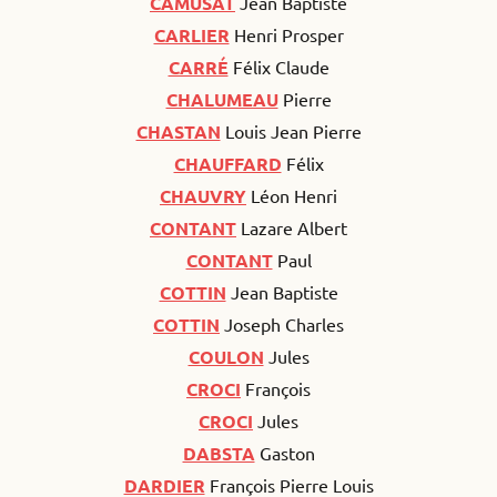
CAMUSAT
Jean Baptiste
CARLIER
Henri Prosper
CARRÉ
Félix Claude
CHALUMEAU
Pierre
CHASTAN
Louis Jean Pierre
CHAUFFARD
Félix
CHAUVRY
Léon Henri
CONTANT
Lazare Albert
CONTANT
Paul
COTTIN
Jean Baptiste
COTTIN
Joseph Charles
COULON
Jules
CROCI
François
CROCI
Jules
DABSTA
Gaston
DARDIER
François Pierre Louis