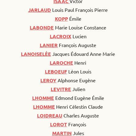
ISAAC
Victor
JARLAUD
Louis Paul François Pierre
KOPP
Émile
LABONDE
Marie Louise Constance
LACROIX
Lucien
LANIER
François Auguste
LANOISELÉE
Jacques Édouard Anne Marie
LAROCHE
Henri
LEBOEUF
Léon Louis
LEROY
Alphonse Eugène
LEVITRE
Julien
LHOMME
Edmond Eugène Émile
LHOMME
Henri Célestin Claude
LOIDREAU
Charles Auguste
LOROT
François
MARTIN
Jules