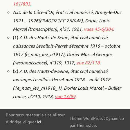
161/893
.
A.D. de la Côte-d’Or, état civil numérisé
,
Arnay-le-Duc
1921 – 1926(FRADO21EC 26/042), Dorier Louis
Marcel (transcription), n°51, 1921,
vues 45-6/304
.
(1)
A.D. des Hauts-de-Seine, état civil numérisé
,
naissances Levallois-Perret décembre 1916 – octobre
1917 (e_num_lev_n1917), Dorier Marcel Georges
(reconnaissance), n°319, 1917,
vue 82/118
.
(2)
A.D. des Hauts-de-Seine, état civil numérisé
,
mariages Levallois-Perret mai 1918 – août 1918
(1e_num_lev_m1918_1), Dorier Louis Marcel – Bullier
Louise, n°210, 1918,
vue 13/99
.
Pour retourner sur le site Alister
Thème WordPress : Dynamico
Aldridge, cliquer
ici
.
par ThemeZee.