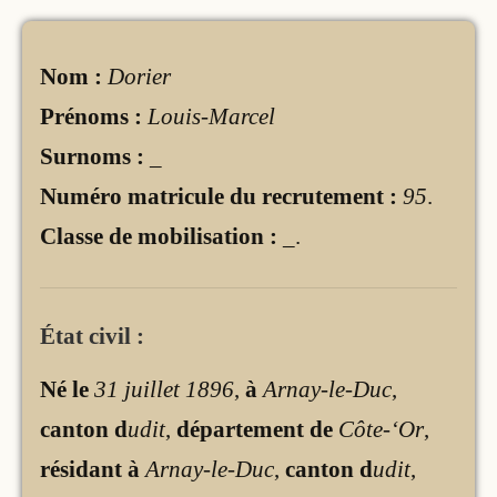
Nom :
Dorier
Prénoms :
Louis-Marcel
Surnoms :
_
Numéro matricule du recrutement :
95
.
Classe de mobilisation :
_
.
État civil :
Né le
31 juillet 1896
,
à
Arnay-le-Duc
,
canton d
udit
,
département de
Côte-‘Or
,
résidant à
Arnay-le-Duc
,
canton d
udit
,