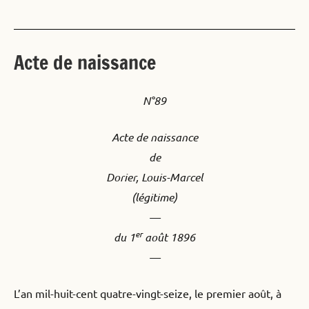
Acte de naissance
N°89
Acte de naissance
de
Dorier, Louis-Marcel
(légitime)
—
er
du 1
août 1896
—
L’an mil-huit-cent quatre-vingt-seize, le premier août, à