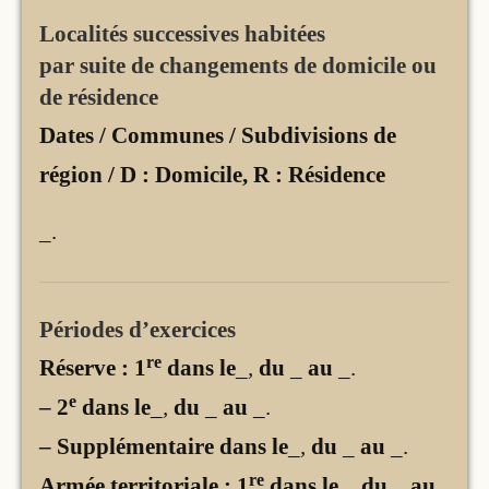
Localités successives habitées
par suite de changements de domicile ou
de résidence
Dates / Communes / Subdivisions de
région / D : Domicile, R : Résidence
_
.
Périodes d’exercices
re
Réserve : 1
dans le
_,
du
_
au
_
.
e
– 2
dans le
_,
du
_
au
_
.
– Supplémentaire dans le
_,
du
_
au
_
.
re
Armée territoriale : 1
dans le
_,
du
_
au