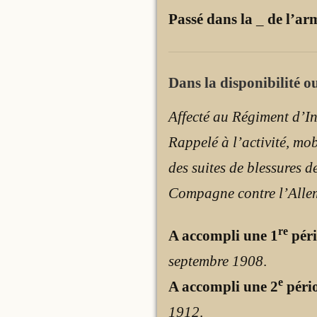
Passé dans la
_
de l’ar
Dans la disponibilité ou
Affecté au Régiment d’In
Rappelé à l’activité, mo
des suites
de blessures de
Compagne contre l’Allem
re
A accompli une 1
péri
septembre 1908
.
e
A accompli une 2
pério
1912
.