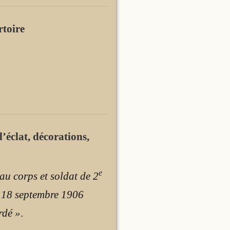
rtoire
’éclat, décorations,
e
au corps et soldat de 2
le 18 septembre 1906
rdé »
.