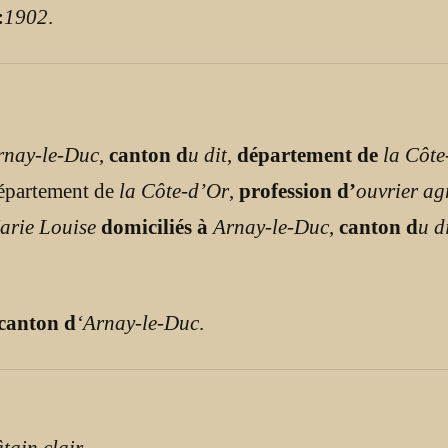
:
1902
.
rnay-le-Duc
,
canton d
u dit
,
département de
la Côte
département de
la Côte-d’Or
,
profession d’
ouvrier ag
arie Louise
domiciliés à
Arnay-le-Duc
,
canton d
u d
 canton d
‘Arnay-le-Duc
.
tain clair
,