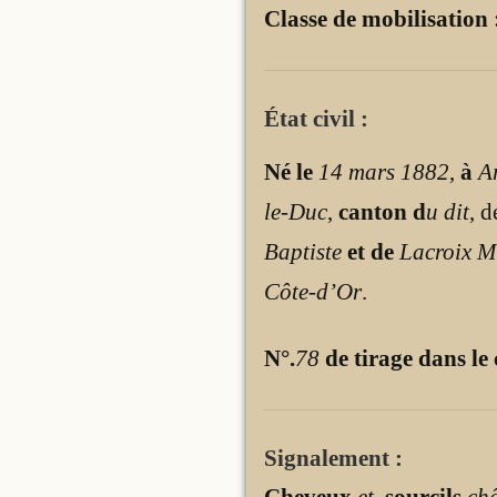
Classe de mobilisation 
État civil :
Né le
14 mars 1882
,
à
A
le-Duc
,
canton d
u dit
, 
Baptiste
et de
Lacroix M
Côte-d’Or
.
N°.
78
de tirage dans le
Signalement :
Cheveux
et
,
sourcils
châ