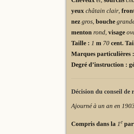
yeux
châtain clair
,
fron
nez
gros
,
bouche
grand
menton
rond
,
visage
ov
Taille :
1
m
70
cent. Tai
Marques particulières 
Degré d’instruction : g
Décision du conseil de r
Ajourné à un an en 1903 
e
Compris dans la
1
par