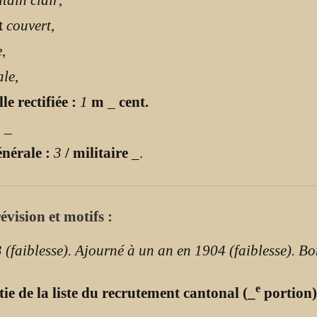
t
couvert
,
e
,
ale
,
lle rectifiée :
1
m
_
cent.
:
_
énérale :
3
/ militaire
_
.
évision et motifs :
(faiblesse). Ajourné à un an en 1904 (faiblesse). B
e
tie de la liste du recrutement cantonal (_
portion)