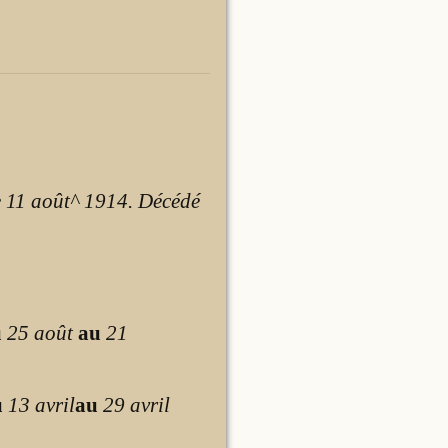
le 11 août^ 1914.
Décédé
u
25 août
au
21
u
13 avril
au
29 avril