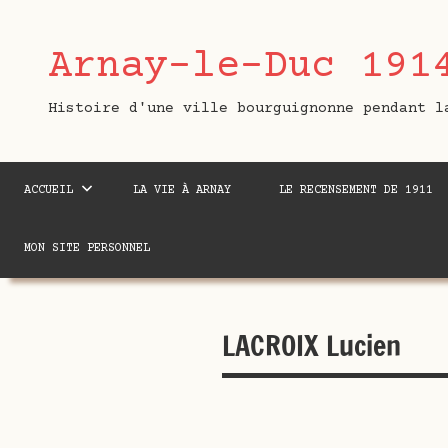
Aller
au
Arnay-le-Duc 191
contenu
Histoire d'une ville bourguignonne pendant l
ACCUEIL
LA VIE À ARNAY
LE RECENSEMENT DE 1911
MON SITE PERSONNEL
LACROIX Lucien