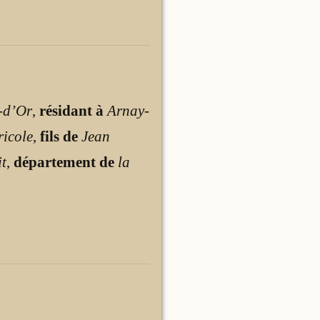
-d’Or
,
résidant à
Arnay-
ricole
,
fils de
Jean
it
,
département de
la