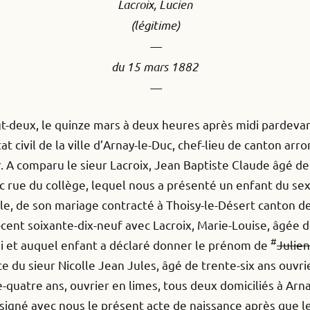
Lacroix, Lucien
(légitime)
—
du 15 mars 1882
—
ngt-deux, le quinze mars à deux heures après midi pardeva
état civil de la ville d’Arnay-le-Duc, chef-lieu de canton 
 A comparu le sieur Lacroix, Jean Baptiste Claude âgé de 
uc rue du collège, lequel nous a présenté un enfant du sex
ile, de son mariage contracté à Thoisy-le-Désert canton de
it-cent soixante-dix-neuf avec Lacroix, Marie-Louise, âgée 
#
ui et auquel enfant a déclaré donner le prénom de
Julien
e du sieur Nicolle Jean Jules, âgé de trente-six ans ouvr
-quatre ans, ouvrier en limes, tous deux domiciliés à Arn
signé avec nous le présent acte de naissance après que le