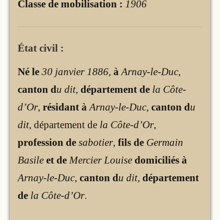
Classe de mobilisation :
1906
État civil :
Né le
30 janvier 1886
,
à
Arnay-le-Duc
,
canton d
u dit
,
département de
la Côte-
d’Or
,
résidant à
Arnay-le-Duc
,
canton d
u
dit
, département de
la Côte-d’Or
,
profession de
sabotier
,
fils de
Germain
Basile
et de
Mercier Louise
domiciliés à
Arnay-le-Duc
,
canton d
u dit
,
département
de
la Côte-d’Or
.