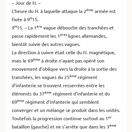
– Jour de N. –
ème
L’heure du H. à laquelle attaque la 2
armée est
H
fixée à 9
15.
H
ère
9
15. – La 1
vague débouche des tranchées et
ères
passe rapidement les 1
lignes allemandes,
bientôt suivie des autres vagues.
La direction à suivre était celle du N. magnétique,
ème
mais le 69
à droite n’ayant pas opéré son
mouvement d’oblique vers la droite à la sortie des
ème
tranchées, les vagues du 25
régiment
d’infanterie se trouvent resserrées entre les
ème
éléments du 37
régiment d’infanterie et du
ème
69
régiment d’infanterie qui semblent
converger et un mélange se produit dans les unités.
er
Toutefois la progression continue surtout au 1
ème
bataillon (gauche) et ne s’arrête que dans les 3