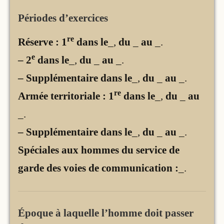
Périodes d’exercices
re
Réserve : 1
dans le
_,
du
_
au
_
.
e
– 2
dans le
_,
du
_
au
_
.
– Supplémentaire dans le
_,
du
_
au
_
.
re
Armée territoriale : 1
dans le
_,
du
_
au
_
.
– Supplémentaire dans le
_,
du
_
au
_
.
Spéciales aux hommes du service de
garde des voies de communication :
_.
Époque à laquelle l’homme doit passer