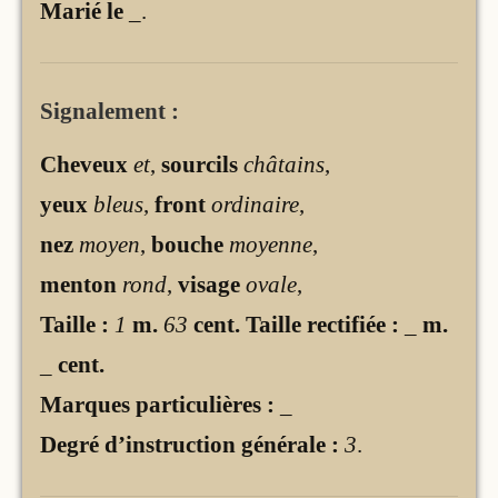
Marié le
_
.
Signalement :
Cheveux
et
,
sourcils
châtains
,
yeux
bleus
,
front
ordinaire
,
nez
moyen
,
bouche
moyenne
,
menton
rond
,
visage
ovale
,
Taille :
1
m.
63
cent. Taille rectifiée :
_
m.
_
cent.
Marques particulières :
_
Degré d’instruction générale :
3
.