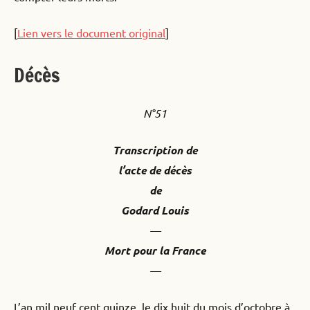
[
Lien vers le document original
]
Décès
N°51
Transcription de
l’acte de décès
de
Godard Louis
—
Mort pour la France
—
L’an mil neuf cent quinze, le dix huit du mois d’octobre à