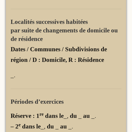
Localités successives habitées
par suite de changements de domicile ou
de résidence
Dates / Communes / Subdivisions de
région / D : Domicile, R : Résidence
_
.
Périodes d’exercices
re
Réserve : 1
dans le
_,
du
_
au
_
.
e
– 2
dans le
_,
du
_
au
_
.