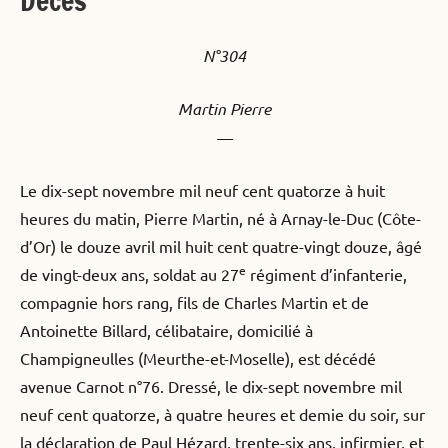
Décès
N°304
Martin Pierre
—
Le dix-sept novembre mil neuf cent quatorze à huit
heures du matin, Pierre Martin, né à Arnay-le-Duc (Côte-
d’Or) le douze avril mil huit cent quatre-vingt douze, âgé
e
de vingt-deux ans, soldat au 27
régiment d’infanterie,
compagnie hors rang, fils de Charles Martin et de
Antoinette Billard, célibataire, domicilié à
Champigneulles (Meurthe-et-Moselle), est décédé
avenue Carnot n°76. Dressé, le dix-sept novembre mil
neuf cent quatorze, à quatre heures et demie du soir, sur
la déclaration de Paul Hézard, trente-six ans, infirmier, et