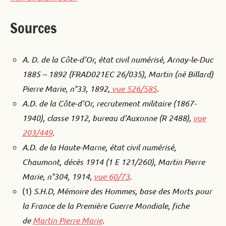
Sources
A. D. de la Côte-d’Or, état civil numérisé, Arnay-le-Duc
1885 – 1892 (FRAD021EC 26/035), Martin (né Billard)
Pierre Marie, n°33, 1892,
vue 526/585
.
A.D. de la Côte-d’Or, recrutement militaire (1867-
1940)
,
classe 1912, bureau d’Auxonne (R 2488),
vue
203/449
.
A.D. de la Haute-Marne, état civil numérisé
,
Chaumont, décès 1914 (1 E 121/260), Martin Pierre
Marie, n°304, 1914,
vue 60/73
.
(1)
S.H.D, Mémoire des Hommes, base des Morts pour
la France de la Première Guerre Mondiale, fiche
de
Martin Pierre Marie
.