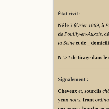
État civil :
Né le
3 février 1869
,
à
P
d
e Pouilly-en-Auxois
, d
la Seine
et de
_
domicili
N°.
24
de tirage dans le
Signalement :
Cheveux
et
,
sourcils
ch
yeux
noirs
,
front
ordina
nez
moyen
,
bouche
moy