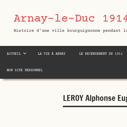
Aller
au
Arnay-le-Duc 191
contenu
Histoire d'une ville bourguignonne pendant l
ACCUEIL
LA VIE À ARNAY
LE RECENSEMENT DE 1911
MON SITE PERSONNEL
LEROY Alphonse Eu