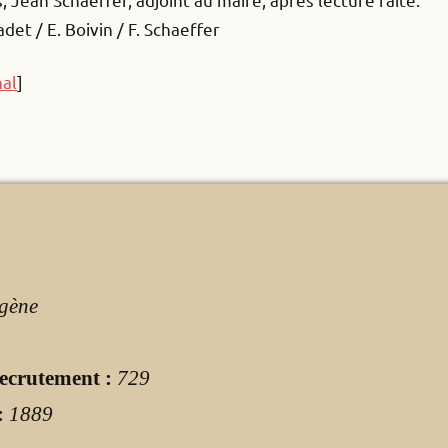
det / E. Boivin / F. Schaeffer
nal
]
gène
ecrutement :
729
:
1889