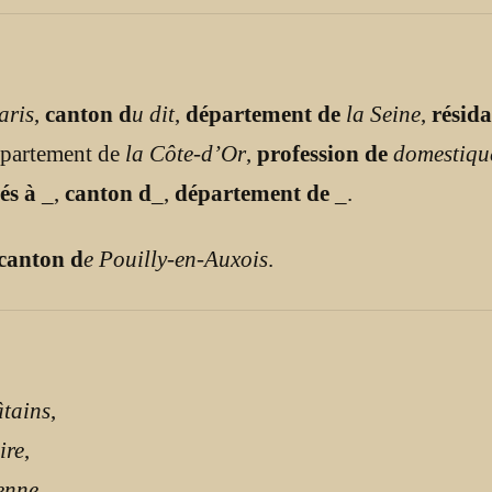
aris
,
canton d
u dit
,
département de
la Seine
,
résida
épartement de
la Côte-d’Or
,
profession de
domestiqu
és à
_
,
canton d
_
,
département de
_
.
 canton d
e Pouilly-en-Auxois
.
âtains
,
ire
,
enne
,