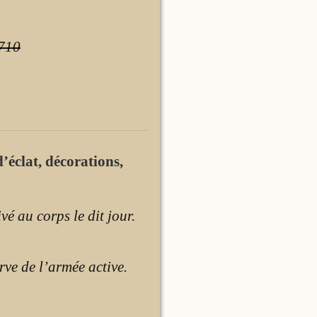
710
’éclat, décorations,
é au corps le dit jour.
ve de l’armée active.