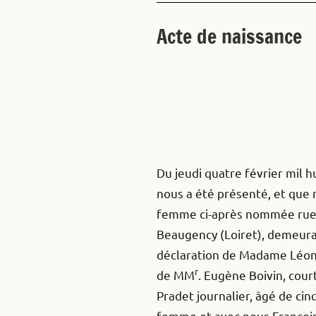
Acte de naissance
Du jeudi quatre février mil h
nous a été présenté, et que 
femme ci-après nommée rue de
Beaugency (Loiret), demeura
déclaration de Madame Léon
r
de MM
. Eugène Boivin, cour
Pradet journalier, âgé de ci
femme et avec nous François, 