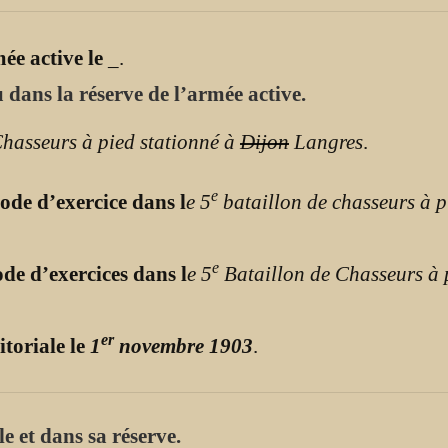
mée active le
_
.
 dans la réserve de l’armée active.
Chasseurs à pied stationné à
Dijon
Langres
.
e
ode d’exercice dans l
e 5
bataillon de chasseurs à p
e
de d’exercices dans l
e 5
Bataillon de Chasseurs à 
er
itoriale le
1
novembre 1903
.
e et dans sa réserve.