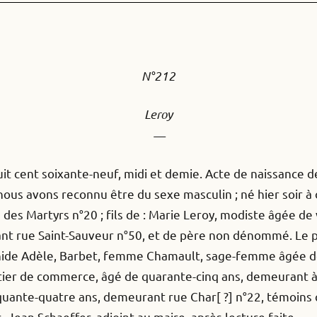
N°212
Leroy
—
uit cent soixante-neuf, midi et demie. Acte de naissance 
nous avons reconnu être du sexe masculin ; né hier soir à
s Martyrs n°20 ; fils de : Marie Leroy, modiste âgée de v
nt rue Saint-Sauveur n°50, et de père non dénommé. Le p
ide Adèle, Barbet, femme Chamault, sage-femme âgée de
tier de commerce, âgé de quarante-cinq ans, demeurant à 
nquante-quatre ans, demeurant rue Char[ ?] n°22, témoins 
Jean Schaeffer, adjoint au maire, après lecture faite.