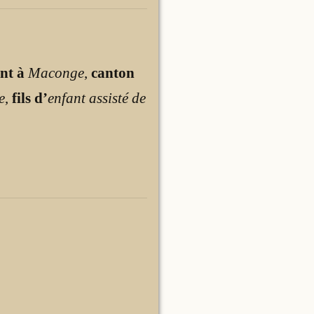
nt à
Maconge
,
canton
e
,
fils d’
enfant assisté de