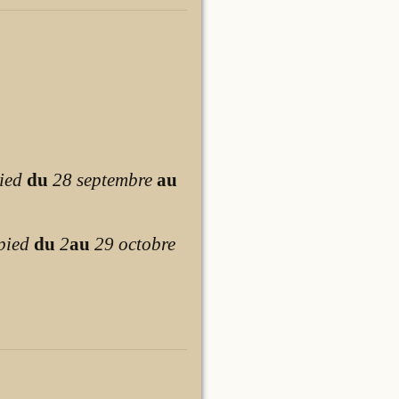
ied
du
28 septembre
au
pied
du
2
au
29 octobre