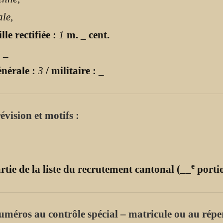
ale
,
lle rectifiée :
1
m.
_
cent.
:
_
énérale :
3
/ militaire :
_
évision et motifs :
e
rtie de la liste du recrutement cantonal (__
portio
uméros au contrôle spécial – matricule ou au répe