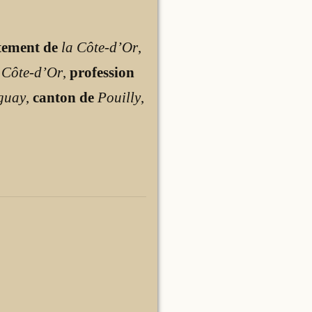
tement de
la Côte-d’Or
,
 Côte-d’Or
,
profession
guay
,
canton de
Pouilly
,