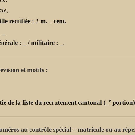
ale
,
lle rectifiée :
1
m.
_
cent.
:
_
énérale :
_
/ militaire :
_
.
évision et motifs :
e
tie de la liste du recrutement cantonal (_
portion)
uméros au contrôle spécial – matricule ou au répe