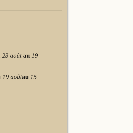
u
23 août
au
19
u
19 août
au
15