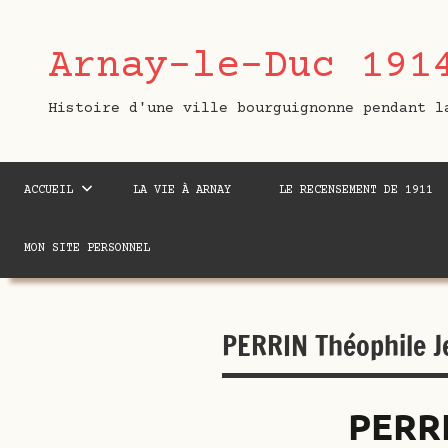
Aller
au
Arnay-le-Duc 191
contenu
Histoire d'une ville bourguignonne pendant l
ACCUEIL
LA VIE À ARNAY
LE RECENSEMENT DE 1911
MON SITE PERSONNEL
PERRIN Théophile J
PERR