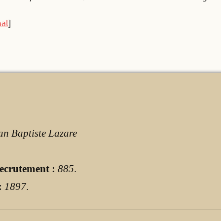
nal
]
an Baptiste Lazare
ecrutement :
885
.
:
1897
.