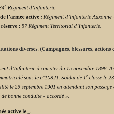
e
34
Régiment d’Infanterie
 de l’armée active :
Régiment d’Infanterie Auxonne
 réserve :
57 Régiment Territorial d’Infanterie
.
mutations diverses. (Campagnes, blessures, actions d
ent d’Infanterie à compter du 15 novembre 1898. Arr
e
 Immatriculé sous le n°10821. Soldat de 1
classe le 2
lité le 25 septembre 1901 en attendant son passage 
at de bonne conduite « accordé »
.
mée active le
_
.