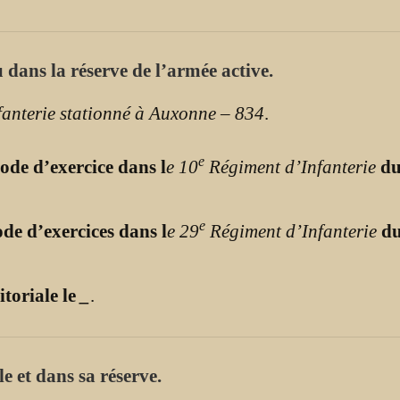
 dans la réserve de l’armée active.
fanterie stationné à Auxonne – 834
.
e
ode d’exercice dans l
e 10
Régiment d’Infanterie
d
e
de d’exercices dans l
e 29
Régiment d’Infanterie
d
itoriale le
_
.
e et dans sa réserve.