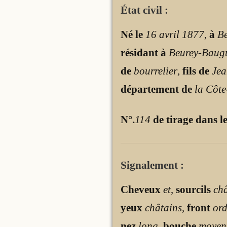
État civil :
Né le
16 avril 1877
,
à
B
résidant à
Beurey-Baug
de
bourrelier
,
fils de
Jea
département de
la Côt
N°.
114
de tirage dans l
Signalement :
Cheveux
et
,
sourcils
ch
yeux
châtains
,
front
ord
nez
long
,
bouche
moyen