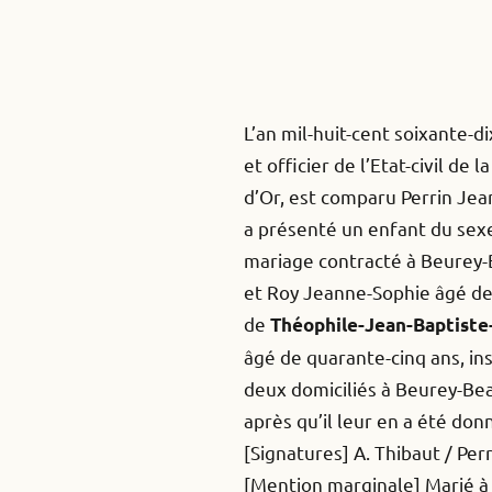
L’an mil-huit-cent soixante-d
et officier de l’Etat-civil 
d’Or, est comparu Perrin Jea
a présenté un enfant du sexe 
mariage contracté à Beurey-B
et Roy Jeanne-Sophie âgé de 
de
Théophile-Jean-Baptiste
âgé de quarante-cinq ans, ins
deux domiciliés à Beurey-Bea
après qu’il leur en a été don
[Signatures] A. Thibaut / Perr
[Mention marginale] Marié à L