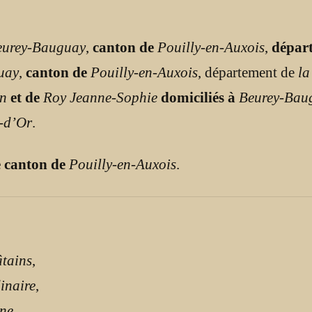
eurey-Bauguay
,
canton de
Pouilly-en-Auxois
,
dépar
uay
,
canton de
Pouilly-en-Auxois
, département de
la
n
et de
Roy Jeanne-Sophie
domiciliés à
Beurey-Bau
e-d’Or
.
e canton de
Pouilly-en-Auxois
.
âtains
,
inaire
,
ne
,