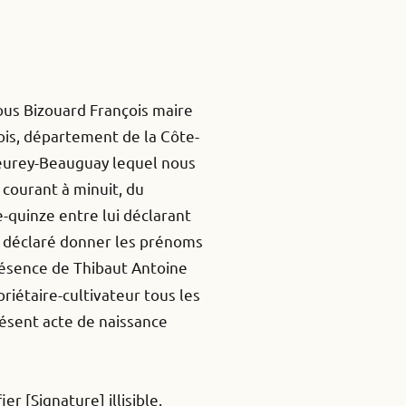
 nous Bizouard François maire
ois, département de la Côte-
 Beurey-Beauguay lequel nous
 courant à minuit, du
-quinze entre lui déclarant
a déclaré donner les prénoms
présence de Thibaut Antoine
riétaire-cultivateur tous les
résent acte de naissance
r [Signature] illisible.