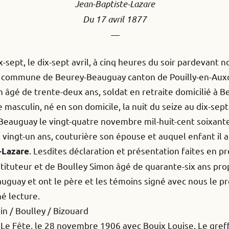
Jean-Baptiste-Lazare
Du 17 avril 1877
—
ix-sept, le dix-sept avril, à cinq heures du soir pardevant
de la commune de Beurey-Beauguay canton de Pouilly-en-Aux
n âgé de trente-deux ans, soldat en retraite domicilié à
masculin, né en son domicile, la nuit du seize au dix-sept
eauguay le vingt-quatre novembre mil-huit-cent soixante
vingt-un ans, couturière son épouse et auquel enfant il 
. Lesdites déclaration et présentation faites en 
-Lazare
tituteur et de Boulley Simon âgé de quarante-six ans prop
uguay et ont le père et les témoins signé avec nous le p
né lecture.
in / Boulley / Bizouard
e Fête, le 28 novembre 1906 avec Bouix Louise. Le greffie