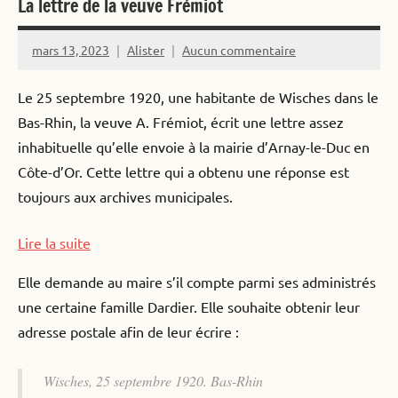
La lettre de la veuve Frémiot
mars 13, 2023
Alister
Aucun commentaire
Le 25 septembre 1920, une habitante de Wisches dans le
Bas-Rhin, la veuve A. Frémiot, écrit une lettre assez
inhabituelle qu’elle envoie à la mairie d’Arnay-le-Duc en
Côte-d’Or. Cette lettre qui a obtenu une réponse est
toujours aux archives municipales.
:
Lire la suite
La
Elle demande au maire s’il compte parmi ses administrés
lettre
une certaine famille Dardier. Elle souhaite obtenir leur
de
adresse postale afin de leur écrire :
la
veuve
Wisches, 25 septembre 1920. Bas-Rhin
Frémiot