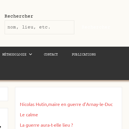
Rechercher
Rechercher
MÉTHODOLOGIE
CONTACT
PUBLICATIONS
Nicolas Hutin,maire en guerre d’Arnay-le-Duc
Le calme
La guerre aura-t-elle lieu ?