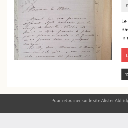
m
A
Le
Bas
inh
L
1
Pour retourner sur le site Alister Aldrid