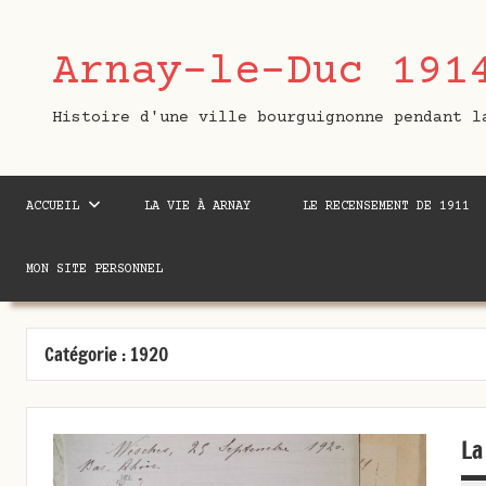
Aller
au
Arnay-le-Duc 191
contenu
Histoire d'une ville bourguignonne pendant l
ACCUEIL
LA VIE À ARNAY
LE RECENSEMENT DE 1911
MON SITE PERSONNEL
Catégorie :
1920
La