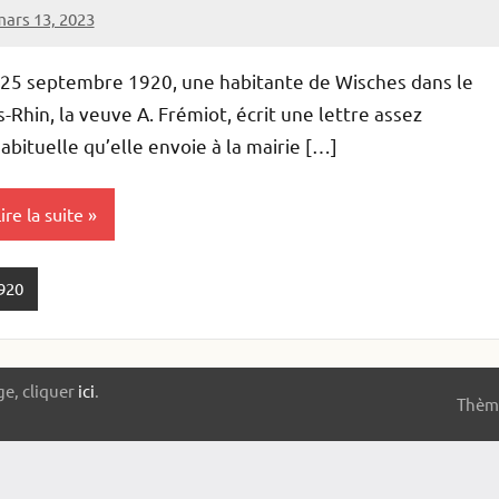
ars 13, 2023
lister
Aucun
commentaire
 25 septembre 1920, une habitante de Wisches dans le
-Rhin, la veuve A. Frémiot, écrit une lettre assez
abituelle qu’elle envoie à la mairie […]
ire la suite
920
ge, cliquer
ici
.
Thème