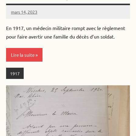
mars 14, 2023
Alister
Aucun
commentaire
En 1917, un médecin militaire rompt avec le règlement
pour faire avertir une famille du décès d’un soldat.
Lire la suite
1917