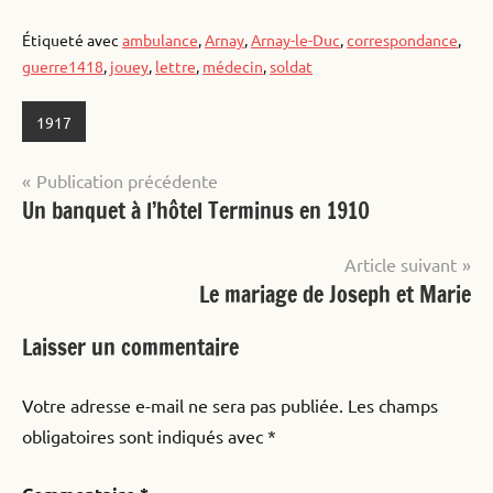
Étiqueté avec
ambulance
,
Arnay
,
Arnay-le-Duc
,
correspondance
,
guerre1418
,
jouey
,
lettre
,
médecin
,
soldat
1917
Navigation
Publication précédente
Un banquet à l’hôtel Terminus en 1910
de
l’article
Article suivant
Le mariage de Joseph et Marie
Laisser un commentaire
Votre adresse e-mail ne sera pas publiée.
Les champs
obligatoires sont indiqués avec
*