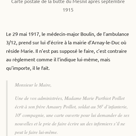
Carte postale de la butte du Mesnil après septembre
1915
Le 29 mai 1917, le médecin-major Boulin, de l’ambulance
3/12, prend sur lui d’écrire à la mairie d’Arnay-le-Duc où
réside Marie. Il n’est pas supposé le faire, c’est contraire
au règlement comme il l’indique lui-même, mais
qu’importe, il le fait.
Monsieur le Maire,
Une de vos administrées, Madame Marie Parthiot Poillot
e
écrit à son frère Amaury Poillot, soldat au 56
d’infanterie,
e
10
compagnie, une carte ouverte pour lui demander de ses
nouvelles et le prie de faire écrire un des infirmiers s’il ne
peut le faire lui-même.