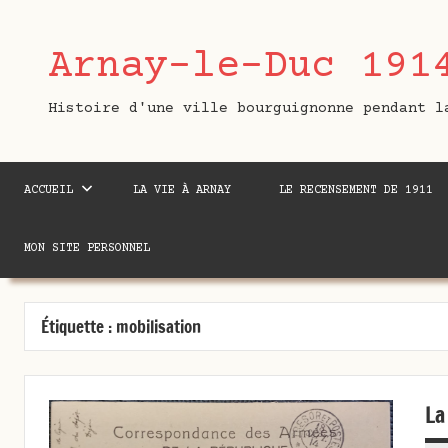
Aller
au
Arnay-le-Duc 191
contenu
Histoire d'une ville bourguignonne pendant l
ACCUEIL
LA VIE À ARNAY
LE RECENSEMENT DE 1911
MON SITE PERSONNEL
Étiquette :
mobilisation
La