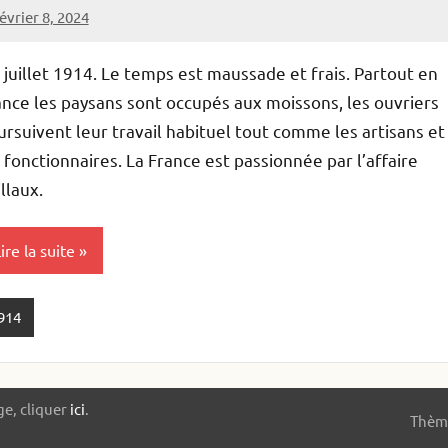
évrier 8, 2024
lister
2
commentaires
 juillet 1914. Le temps est maussade et frais. Partout en
ance les paysans sont occupés aux moissons, les ouvriers
rsuivent leur travail habituel tout comme les artisans et
 fonctionnaires. La France est passionnée par l’affaire
llaux.
ire la suite
914
ge, cliquer
ici
.
Thème