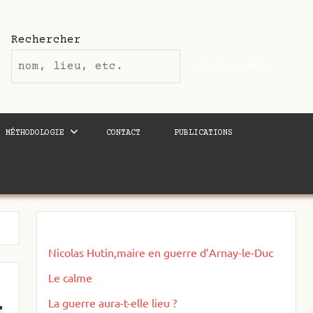
Rechercher
Rechercher
MÉTHODOLOGIE
CONTACT
PUBLICATIONS
Nicolas Hutin,maire en guerre d’Arnay-le-Duc
Le calme
La guerre aura-t-elle lieu ?