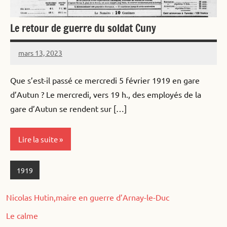
Le retour de guerre du soldat Cuny
mars 13, 2023
Alister
Aucun
commentaire
Que s’est-il passé ce mercredi 5 février 1919 en gare
d’Autun ? Le mercredi, vers 19 h., des employés de la
gare d’Autun se rendent sur […]
Lire la suite
1919
Nicolas Hutin,maire en guerre d’Arnay-le-Duc
Le calme