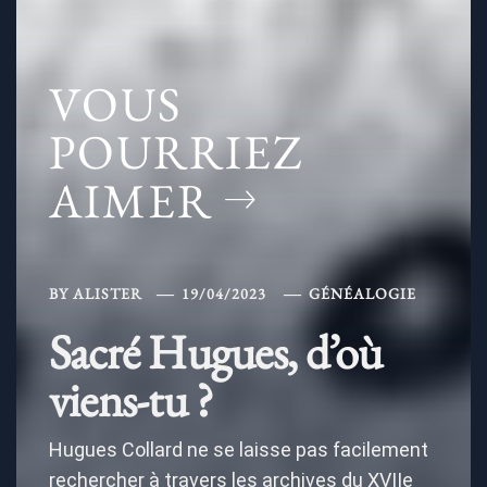
VOUS
POURRIEZ
AIMER
BY
ALISTER
19/04/2023
GÉNÉALOGIE
Sacré Hugues, d’où
viens-tu ?
Hugues Collard ne se laisse pas facilement
rechercher à travers les archives du XVIIe