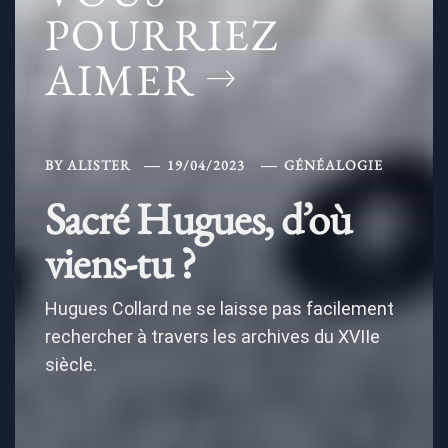
POURRIEZ
AIMER
BY
ALISTER
19/04/2023
GÉNÉALOGIE
Sacré Hugues, d’où
viens-tu ?
Hugues Collard ne se laisse pas facilement
rechercher à travers les archives du XVIIe
siècle.