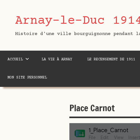
Aller
au
Arnay-le-Duc 191
contenu
Histoire d'une ville bourguignonne pendant l
ACCUEIL
LA VIE À ARNAY
LE RECENSEMENT DE 1911
MON SITE PERSONNEL
Place Carnot