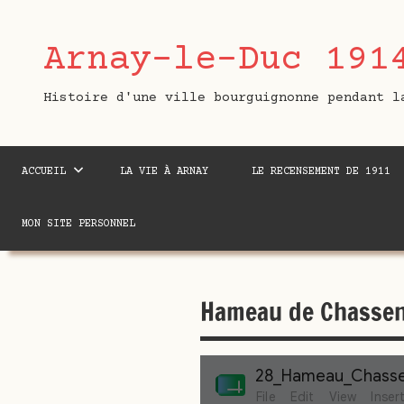
Aller
au
Arnay-le-Duc 191
contenu
Histoire d'une ville bourguignonne pendant l
ACCUEIL
LA VIE À ARNAY
LE RECENSEMENT DE 1911
MON SITE PERSONNEL
Hameau de Chasse